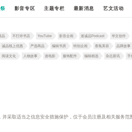
漫祭
影音专区
主题专栏
最新消息
艺文活动
商品
不打烊书店
YouTube
影音企画
迷诚品Podcast
华文创作
诚品线上优惠
严选商品
编辑书房
特别企画
香氛美容
品牌故事
阅读文化
人物故事
迷电影
服饰配件
编辑精选
杂志新讯
手
，并采取适当之信息安全措施保护，仅于会员注册及相关服务范