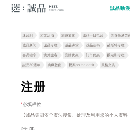
誠品動
迷台剧
艺文活动
旅遊文化
诚品一日电台
美食茶酒类
诚品新闻
诚品专栏
诚品讲堂
诚品选书
赫斯特专栏
会员独享
境外旅客
品牌优惠
门市优惠
酿电影专栏
誠品30週年
典藏敦南
提案on the desk
風格文具
注册
*
必填栏位
【诚品集团依个资法搜集、处理及利用您的个人资料