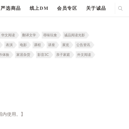
严选商品
线上DM
会员专区
关于诚品
华文阅读
翻译文学
尋味玩食
诚品阅读光影
表演
电影
课程
讲座
展览
公告资讯
作体验
家居杂货
影音3C
亲子家庭
外文阅读
围内使用。】