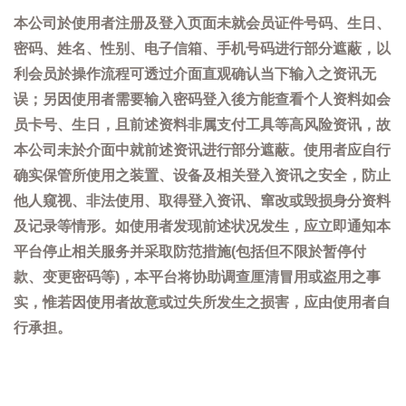
本公司於使用者注册及登入页面未就会员证件号码、生日、
密码、姓名、性别、电子信箱、手机号码进行部分遮蔽，以
利会员於操作流程可透过介面直观确认当下输入之资讯无
误；另因使用者需要输入密码登入後方能查看个人资料如会
员卡号、生日，且前述资料非属支付工具等高风险资讯，故
本公司未於介面中就前述资讯进行部分遮蔽。使用者应自行
确实保管所使用之装置、设备及相关登入资讯之安全，防止
他人窥视、非法使用、取得登入资讯、窜改或毁损身分资料
及记录等情形。如使用者发现前述状况发生，应立即通知本
平台停止相关服务并采取防范措施(包括但不限於暂停付
款、变更密码等)，本平台将协助调查厘清冒用或盗用之事
实，惟若因使用者故意或过失所发生之损害，应由使用者自
行承担。