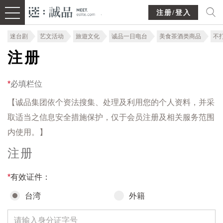
注册/登入
迷台剧
艺文活动
旅遊文化
诚品一日电台
美食茶酒类商品
不
注册
*
必填栏位
【诚品集团依个资法搜集、处理及利用您的个人资料，并采
取适当之信息安全措施保护，仅于会员注册及相关服务范围
内使用。】
注册
*
有效证件：
台湾
外籍