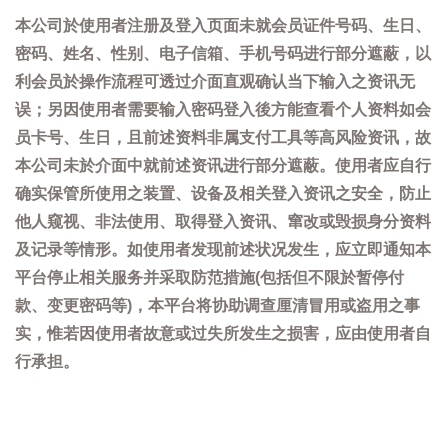
本公司於使用者注册及登入页面未就会员证件号码、生日、
密码、姓名、性别、电子信箱、手机号码进行部分遮蔽，以
利会员於操作流程可透过介面直观确认当下输入之资讯无
误；另因使用者需要输入密码登入後方能查看个人资料如会
员卡号、生日，且前述资料非属支付工具等高风险资讯，故
本公司未於介面中就前述资讯进行部分遮蔽。使用者应自行
确实保管所使用之装置、设备及相关登入资讯之安全，防止
他人窥视、非法使用、取得登入资讯、窜改或毁损身分资料
及记录等情形。如使用者发现前述状况发生，应立即通知本
平台停止相关服务并采取防范措施(包括但不限於暂停付
款、变更密码等)，本平台将协助调查厘清冒用或盗用之事
实，惟若因使用者故意或过失所发生之损害，应由使用者自
行承担。