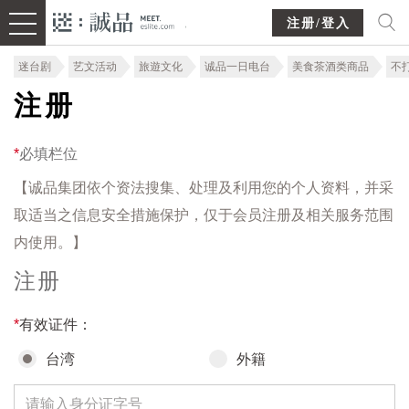
注册/登入
迷台剧
艺文活动
旅遊文化
诚品一日电台
美食茶酒类商品
不
注册
*
必填栏位
【诚品集团依个资法搜集、处理及利用您的个人资料，并采
取适当之信息安全措施保护，仅于会员注册及相关服务范围
内使用。】
注册
*
有效证件：
台湾
外籍