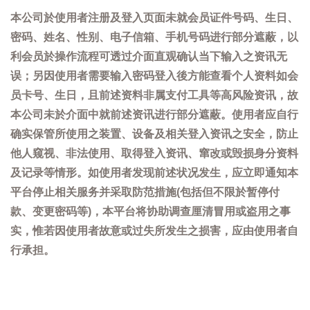
本公司於使用者注册及登入页面未就会员证件号码、生日、
密码、姓名、性别、电子信箱、手机号码进行部分遮蔽，以
利会员於操作流程可透过介面直观确认当下输入之资讯无
误；另因使用者需要输入密码登入後方能查看个人资料如会
员卡号、生日，且前述资料非属支付工具等高风险资讯，故
本公司未於介面中就前述资讯进行部分遮蔽。使用者应自行
确实保管所使用之装置、设备及相关登入资讯之安全，防止
他人窥视、非法使用、取得登入资讯、窜改或毁损身分资料
及记录等情形。如使用者发现前述状况发生，应立即通知本
平台停止相关服务并采取防范措施(包括但不限於暂停付
款、变更密码等)，本平台将协助调查厘清冒用或盗用之事
实，惟若因使用者故意或过失所发生之损害，应由使用者自
行承担。