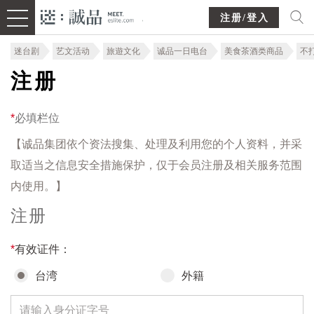
注册/登入
迷台剧
艺文活动
旅遊文化
诚品一日电台
美食茶酒类商品
不
注册
*
必填栏位
【诚品集团依个资法搜集、处理及利用您的个人资料，并采
取适当之信息安全措施保护，仅于会员注册及相关服务范围
内使用。】
注册
*
有效证件：
台湾
外籍