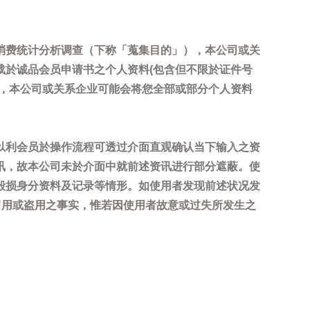
消费统计分析调查（下称「蒐集目的」），本公司或关
载於诚品会员申请书之个人资料(包含但不限於证件号
内，本公司或关系企业可能会将您全部或部分个人资料
以利会员於操作流程可透过介面直观确认当下输入之资
讯，故本公司未於介面中就前述资讯进行部分遮蔽。使
毁损身分资料及记录等情形。如使用者发现前述状况发
冒用或盗用之事实，惟若因使用者故意或过失所发生之