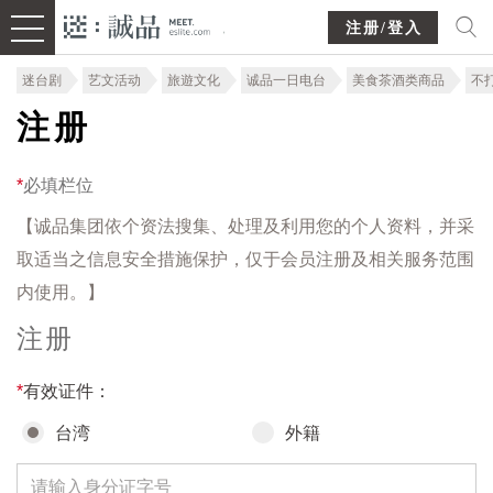
注册/登入
迷台剧
艺文活动
旅遊文化
诚品一日电台
美食茶酒类商品
不
注册
*
必填栏位
【诚品集团依个资法搜集、处理及利用您的个人资料，并采
取适当之信息安全措施保护，仅于会员注册及相关服务范围
内使用。】
注册
*
有效证件：
台湾
外籍