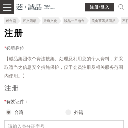
注册/登入
迷台剧
艺文活动
旅遊文化
诚品一日电台
美食茶酒类商品
不
注册
*
必填栏位
【诚品集团依个资法搜集、处理及利用您的个人资料，并采
取适当之信息安全措施保护，仅于会员注册及相关服务范围
内使用。】
注册
*
有效证件：
台湾
外籍