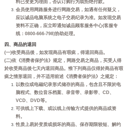
料已变更为理由，否认订购行为或拒绝付款。
会员使用网路服务进行网路交易，如遇有任何疑义，
应以诚品电脑系统之电子交易纪录为准。如发现交易
资料不正确，应立即通知诚品顾客服务中心(客服专
线：0800-666-798)协助处理。
四、商品的退回
(一)收受商品後，如发现商品有瑕疵，得退回商品。
(二)依《消费者保护法》规定，网路交易之商品，买受人得
於收受商品後七天内退回商品。惟下列商品仅得於商品有瑕
疵之情形退回，并不适用前述《消费者保护法》之规定：
以数位或电磁纪录形式储存的商品，包含且不限於电
脑程式、数位音乐档案、录音带、录影带、CD、
VCD、DVD等。
可供线上下载、或以线上传输方式提供的商品或资
料。
性质上易於变质或损坏的商品、保存期限较短、解约