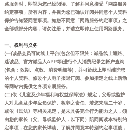
路服务时，即视为您已经阅读、了解并同意接受「网路服务
约定事项」所有内容，并视为您已确认详阅并同意个人资料
保护告知暨同意事项。如您不同意「网路服务约定事项」之
全部或部分内容，请勿注册，并请立即停止使用网路服务。
一、权利与义务
(一)诚品会员可於线上平台(包含但不限於：诚品线上通路、
迷诚品、官方诚品人APP等)进行个人消费纪录之帐户查询
(包含：效期、点数、消费明细等)，并可於线上即时维护您
的个人资料、修改个人电子报退订阅、参加指定之线上活动
等网站内提供之各项专属服务。
(二)依《儿童及少年福利与权益保障法》规定，父母或监护
人对儿童及少年应负保护、教养之责任。若您未满二十岁，
或依《民法》等相关规定，是未具备完全行为能力之人，须
由您的家长（父、母或监护人，以下同）陪同阅读本特别约
定事项，在您的家长详读、了解并同意本特别约定事项後，