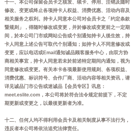
十一、本公司保留会员卡之核发、续卡、停用、注销及随时
修改、变更或终止各项持卡人权益、消费优惠、活动内容及
相关服务之权利。持卡人同意本公司对会员卡之「约定条款
暨规则」，得随时修改或变更，并於修改或变更前之一定期
间，於本公司门市或网站公告或个别通知持卡人後生效，持
卡人同意上述公告可取代个别通知；如持卡人不同意修改或
变更，应以电话或Email通知诚品顾客服务中心，由双方协
商相关事宜，持卡人同意若未於前述特定期间内通知，视为
同意修改或变更。有关本卡各项最新使用规则、各项权益、
消费优惠、标识符号、合作厂商、活动内容等相关资讯，请
详见诚品门市公告或迷诚品【会员专区】讯息：
meet.eslite.com，本公司将於符合法令规定前提下，不定
期更新或变更之，以最後更新者为准。
十二、任何人均不得利用会员卡及相关制度从事不法行为，
违反者本公司将依法追究法律责任。