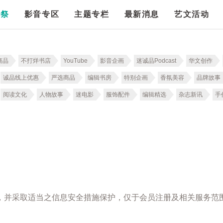
漫祭
影音专区
主题专栏
最新消息
艺文活动
商品
不打烊书店
YouTube
影音企画
迷诚品Podcast
华文创作
诚品线上优惠
严选商品
编辑书房
特别企画
香氛美容
品牌故事
阅读文化
人物故事
迷电影
服饰配件
编辑精选
杂志新讯
手
，并采取适当之信息安全措施保护，仅于会员注册及相关服务范