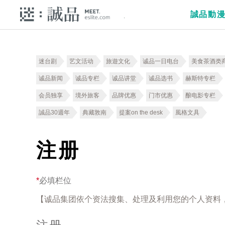
誠品動
迷台剧
艺文活动
旅遊文化
诚品一日电台
美食茶酒类
诚品新闻
诚品专栏
诚品讲堂
诚品选书
赫斯特专栏
会员独享
境外旅客
品牌优惠
门市优惠
酿电影专栏
誠品30週年
典藏敦南
提案on the desk
風格文具
注册
*
必填栏位
【诚品集团依个资法搜集、处理及利用您的个人资料