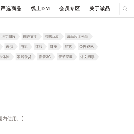
严选商品
线上DM
会员专区
关于诚品
华文阅读
翻译文学
尋味玩食
诚品阅读光影
表演
电影
课程
讲座
展览
公告资讯
作体验
家居杂货
影音3C
亲子家庭
外文阅读
围内使用。】