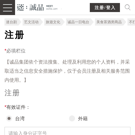
注册/登入
迷台剧
艺文活动
旅遊文化
诚品一日电台
美食茶酒类商品
不
注册
*
必填栏位
【诚品集团依个资法搜集、处理及利用您的个人资料，并采
取适当之信息安全措施保护，仅于会员注册及相关服务范围
内使用。】
注册
*
有效证件：
台湾
外籍