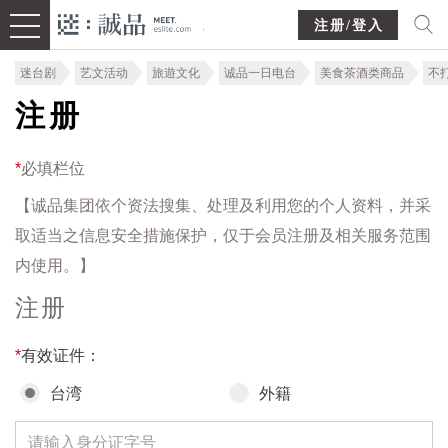
注册/登入
迷台剧
艺文活动
旅遊文化
诚品一日电台
美食茶酒类商品
不
注册
*
必填栏位
【诚品集团依个资法搜集、处理及利用您的个人资料，并采
取适当之信息安全措施保护，仅于会员注册及相关服务范围
内使用。】
注册
*
有效证件：
台湾
外籍