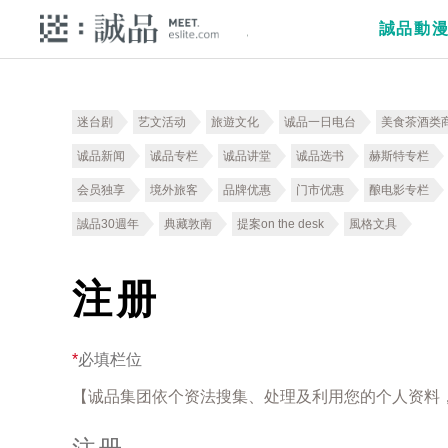
誠品動
迷台剧
艺文活动
旅遊文化
诚品一日电台
美食茶酒类
诚品新闻
诚品专栏
诚品讲堂
诚品选书
赫斯特专栏
会员独享
境外旅客
品牌优惠
门市优惠
酿电影专栏
誠品30週年
典藏敦南
提案on the desk
風格文具
注册
*
必填栏位
【诚品集团依个资法搜集、处理及利用您的个人资料