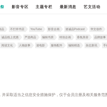
漫祭
影音专区
主题专栏
最新消息
艺文活动
商品
不打烊书店
YouTube
影音企画
迷诚品Podcast
华文创作
诚品线上优惠
严选商品
编辑书房
特别企画
香氛美容
品牌故事
阅读文化
人物故事
迷电影
服饰配件
编辑精选
杂志新讯
手
，并采取适当之信息安全措施保护，仅于会员注册及相关服务范