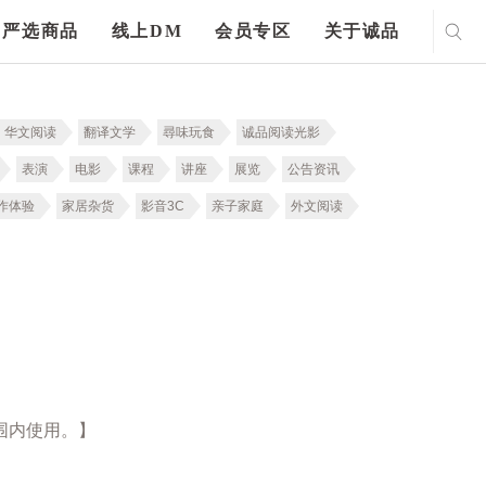
严选商品
线上DM
会员专区
关于诚品
华文阅读
翻译文学
尋味玩食
诚品阅读光影
表演
电影
课程
讲座
展览
公告资讯
作体验
家居杂货
影音3C
亲子家庭
外文阅读
围内使用。】