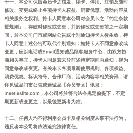
十一、本公司保留会员卡之核发、续卡、停用、注销及随时
修改、变更或终止各项持卡人权益、消费优惠、活动内容及
相关服务之权利。持卡人同意本公司对会员卡之「约定条款
暨规则」，得随时修改或变更，并於修改或变更前之一定期
间，於本公司门市或网站公告或个别通知持卡人後生效，持
卡人同意上述公告可取代个别通知；如持卡人不同意修改或
变更，应以电话或Email通知诚品顾客服务中心，由双方协
商相关事宜，持卡人同意若未於前述特定期间内通知，视为
同意修改或变更。有关本卡各项最新使用规则、各项权益、
消费优惠、标识符号、合作厂商、活动内容等相关资讯，请
详见诚品门市公告或迷诚品【会员专区】讯息：
meet.eslite.com，本公司将於符合法令规定前提下，不定
期更新或变更之，以最後更新者为准。
十二、任何人均不得利用会员卡及相关制度从事不法行为，
违反者本公司将依法追究法律责任。