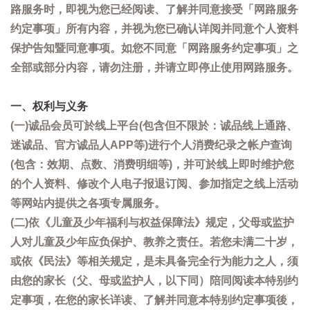
路服务时，即视为您已经阅读、了解并同意接受「网路服务
约定事项」所有内容，并视为您已确认详阅并同意个人资料
保护告知暨同意事项。如您不同意「网路服务约定事项」之
全部或部分内容，请勿注册，并请立即停止使用网路服务。
一、权利与义务
(一)诚品会员可於线上平台(包含但不限於：诚品线上通路、
迷诚品、官方诚品人APP等)进行个人消费纪录之帐户查询
(包含：效期、点数、消费明细等)，并可於线上即时维护您
的个人资料、修改个人电子报退订阅、参加指定之线上活动
等网站内提供之各项专属服务。
(二)依《儿童及少年福利与权益保障法》规定，父母或监护
人对儿童及少年应负保护、教养之责任。若您未满二十岁，
或依《民法》等相关规定，是未具备完全行为能力之人，须
由您的家长（父、母或监护人，以下同）陪同阅读本特别约
定事项，在您的家长详读、了解并同意本特别约定事项後，