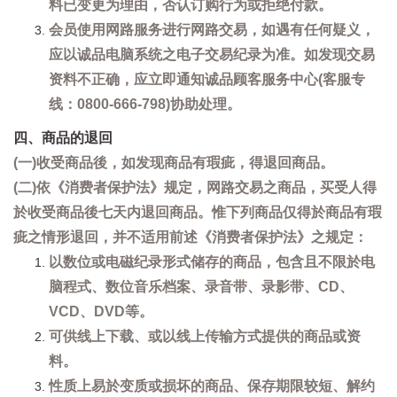
料已变更为理由，否认订购行为或拒绝付款。
会员使用网路服务进行网路交易，如遇有任何疑义，
应以诚品电脑系统之电子交易纪录为准。如发现交易
资料不正确，应立即通知诚品顾客服务中心(客服专
线：0800-666-798)协助处理。
四、商品的退回
(一)收受商品後，如发现商品有瑕疵，得退回商品。
(二)依《消费者保护法》规定，网路交易之商品，买受人得
於收受商品後七天内退回商品。惟下列商品仅得於商品有瑕
疵之情形退回，并不适用前述《消费者保护法》之规定：
以数位或电磁纪录形式储存的商品，包含且不限於电
脑程式、数位音乐档案、录音带、录影带、CD、
VCD、DVD等。
可供线上下载、或以线上传输方式提供的商品或资
料。
性质上易於变质或损坏的商品、保存期限较短、解约