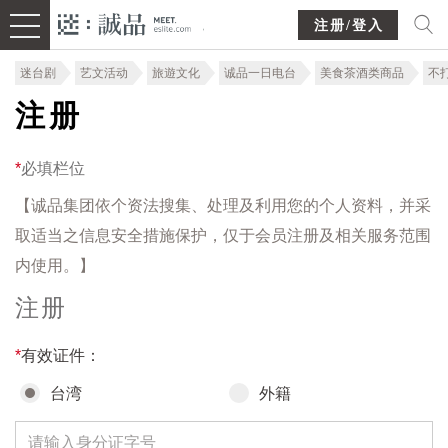
注册/登入
迷台剧
艺文活动
旅遊文化
诚品一日电台
美食茶酒类商品
不
注册
*
必填栏位
【诚品集团依个资法搜集、处理及利用您的个人资料，并采
取适当之信息安全措施保护，仅于会员注册及相关服务范围
内使用。】
注册
*
有效证件：
台湾
外籍