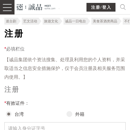
注册/登入
迷台剧
艺文活动
旅遊文化
诚品一日电台
美食茶酒类商品
不
注册
*
必填栏位
【诚品集团依个资法搜集、处理及利用您的个人资料，并采
取适当之信息安全措施保护，仅于会员注册及相关服务范围
内使用。】
注册
*
有效证件：
台湾
外籍