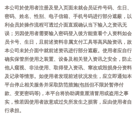
本公司於使用者注册及登入页面未就会员证件号码、生日、
密码、姓名、性别、电子信箱、手机号码进行部分遮蔽，以
利会员於操作流程可透过介面直观确认当下输入之资讯无
误；另因使用者需要输入密码登入後方能查看个人资料如会
员卡号、生日，且前述资料非属支付工具等高风险资讯，故
本公司未於介面中就前述资讯进行部分遮蔽。使用者应自行
确实保管所使用之装置、设备及相关登入资讯之安全，防止
他人窥视、非法使用、取得登入资讯、窜改或毁损身分资料
及记录等情形。如使用者发现前述状况发生，应立即通知本
平台停止相关服务并采取防范措施(包括但不限於暂停付
款、变更密码等)，本平台将协助调查厘清冒用或盗用之事
实，惟若因使用者故意或过失所发生之损害，应由使用者自
行承担。