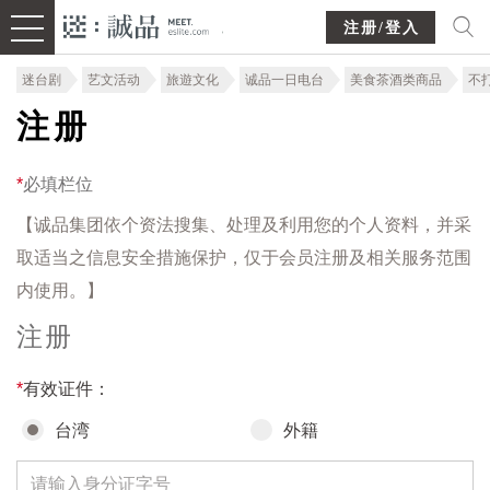
注册/登入
迷台剧
艺文活动
旅遊文化
诚品一日电台
美食茶酒类商品
不
注册
*
必填栏位
【诚品集团依个资法搜集、处理及利用您的个人资料，并采
取适当之信息安全措施保护，仅于会员注册及相关服务范围
内使用。】
注册
*
有效证件：
台湾
外籍