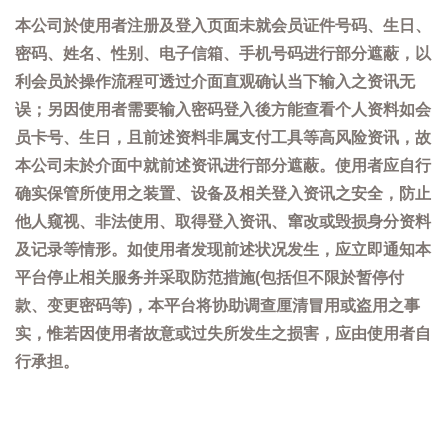
本公司於使用者注册及登入页面未就会员证件号码、生日、
密码、姓名、性别、电子信箱、手机号码进行部分遮蔽，以
利会员於操作流程可透过介面直观确认当下输入之资讯无
误；另因使用者需要输入密码登入後方能查看个人资料如会
员卡号、生日，且前述资料非属支付工具等高风险资讯，故
本公司未於介面中就前述资讯进行部分遮蔽。使用者应自行
确实保管所使用之装置、设备及相关登入资讯之安全，防止
他人窥视、非法使用、取得登入资讯、窜改或毁损身分资料
及记录等情形。如使用者发现前述状况发生，应立即通知本
平台停止相关服务并采取防范措施(包括但不限於暂停付
款、变更密码等)，本平台将协助调查厘清冒用或盗用之事
实，惟若因使用者故意或过失所发生之损害，应由使用者自
行承担。