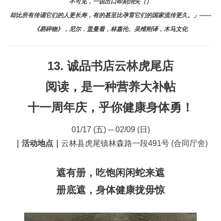
不可见，一说出口即刻消失（）
却比所有传诵它们的人更长寿，有的甚至比孕育它们的国家流传更久。」——
《易碎物》，尼尔．盖曼着，林嘉伦、吴维刚译，木马文化
13. 诚品书店云林虎尾店
阅读，是一种营养大补帖
十一周年庆，乎你健康身体勇！
01/17 (五) ─ 02/09 (日)
｜活动地点｜
云林县虎尾镇林森路一段491号 (合同厅舍)
遮有册，吃饱闲闲蛇来遮
册底遮，身体健康拢毋惊