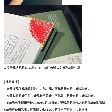
▲美舒律温热足贴 ▲
着时(tioh-s)
打卡纸 ▲好福气
刺绣书签
│注意事项│
．
参展商品依现场陈列为主。气力配方药单数量有限，赠完为止。
．
会员每日限赠乙份，赠品恕不累赠、不挑款，数量有限，赠完为止。
．
100元电子抵用券
於2025年2月28日前，至诚品书店云林虎尾店单笔消费满
600元可使用乙张，可累抵，满$1,200元可使用两张，依此类推。