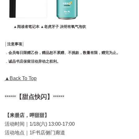
▲
阅读者笔记本
▲
老虎牙子 决明有氧气泡饮
│注意事项│
．
会员每日限赠乙份，
赠品恕不累赠、不挑款，数量有限，赠完为止。
．
诚品书店保留活动异动之权利。
▲Back To Top
【甜点快闪】
******
******
【来册店，呷甜甜】
活动时间｜1/18(六) 13:00-17:00
活动地点｜1F书店侧门廊道