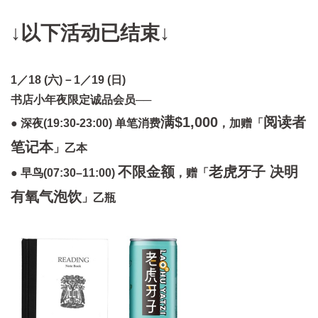
↓
以下活动已结束↓
1／18 (六)－1／19 (日)
书店小年夜限定
诚品会员──
满$1,000
阅读者
● 深夜(19:30-23:00) 单笔消费
，加赠「
笔记本
」乙本
不限金额
老虎牙子 决明
● 早鸟(07:30–11:00)
，赠「
有氧气泡饮
」乙瓶