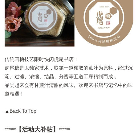
传统画糖技艺限时快闪虎尾书店！
虎尾糖是以独家技术，取第一道榨取的蔗汁为原料，经过沉
淀、过滤、浓缩、结晶、分蜜等五道工序精制而成，
品尝起来会有甘蔗汁清甜的风味。欢迎来书店与记忆中的味
道相遇！
▲Back To Top
【活动大补帖】
******
******