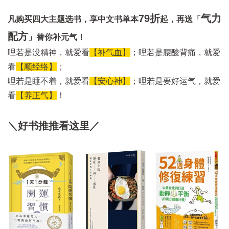
79折
气力
凡购买四大主题选书，享中文书单本
起，再送「
配方
」替你补元气！
哩若是没精神，就爱看
【补气血】
；哩若是腰酸背痛，就爱
看
【顺经络】
；
哩若是睡不着，就爱看
【安心神】
；哩若是要好运气，就爱
看
【养正气】
！
＼好书推推看这里／