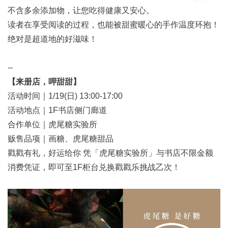
不含多余添加物，让您吃得健康又安心。
读者在享受阅读的过程，也能被甜蜜暖心的手作温度环抱！
绝对是超道地的好滋味！
--
【来册店，呷甜甜】
活动时间｜1/19(日) 13:00-17:00
活动地点｜1F书店侧门廊道
合作单位｜虎尾糖实验所
贩售品项
｜画糖、虎尾糖甜品
戳戳有礼，好运给你
凭「虎尾糖实验所」与书店不限金额
消费凭证，即可至1F柜台兑换戳戳乐挑战乙次！