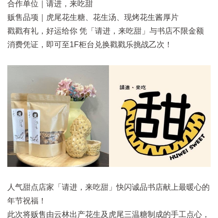
合作单位｜请进，来吃甜
贩售品项｜虎尾花生糖、花生汤、现烤花生酱厚片
戳戳有礼，好运给你 凭「请进，来吃甜」与书店不限金额
消费凭证，即可至1F柜台兑换戳戳乐挑战乙次！
人气甜点店家「请进，来吃甜」快闪诚品书店献上最暖心的
年节祝福！
此次将贩售由云林出产花生及虎尾三温糖制成的手工点心，