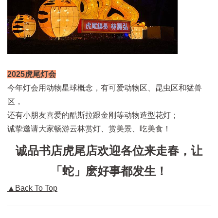
2025虎尾灯会
今年灯会用动物星球概念，有可爱动物区、昆虫区和猛兽
区，
还有小朋友喜爱的酷斯拉跟金刚等动物造型花灯；
诚挚邀请大家畅游云林赏灯、赏美景、吃美食！
诚品书店虎尾店欢迎各位来走春，让
「蛇」麽好事都发生！
▲Back To Top