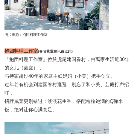
图片来源：抱团料理工作室
抱团料理工作室
(
春节营业资讯请点此
)
「抱团料理工作室」位於虎尾建国眷村，由离家生活近30年
的女儿（芸庭），
与持家超过40年的家庭主妇妈妈（小美）携手创立。
过年若有机会到建国眷村逛逛，别忘了和小美、芸庭打声招
呼，
招牌咸菜更别错过！淡淡花生香，搭配粒粒饱满的Q弹米
饭，绝对让你心满意足。