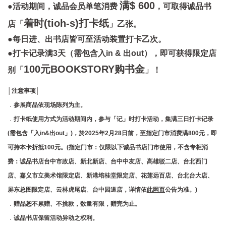
满$ 600
●活动期间，诚品会员单笔消费
，可取得诚品书
着时(tioh-s)打卡纸
店「
」乙张。
●
每日进、出书店皆可至活动装置打卡乙次。
●
打卡记录满3天（需包含入in & 出out），即可获得限定店
100元BOOKSTORY购书金
别「
」！
│注意事项│
．
参展商品依现场陈列为主。
．
打卡纸使用方式为活动期间内，参与「记」时打卡活动，集满三日打卡记录
(需包含「入in&出out」)，於2025年2月28日前，至指定门市消费满800元，即
可持本卡折抵100元。(指定门市：仅限以下诚品书店门市使用，不含专柜消
费：诚品书店台中市政店、新北新店、台中中友店、高雄驳二店、台北西门
店、嘉义市立美术馆限定店、新港培桂堂限定店、花莲远百店、台北台大店、
屏东总图限定店、云林虎尾店
、
台中园道店，详情依
此网页
公告为准
。
)
．
赠品恕不累赠、不挑款，数量有限，赠完为止。
．
诚品书店保留活动异动之权利。