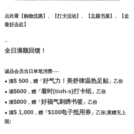
点此看【
购物优惠
】、【
打卡活动
】、【
主题书展
】、【
走
春好去处
】
--
全日满额回馈！
诚品会员当日单笔消费──
$ 500
好气力！美舒律温热足贴
● 满
，赠「
」乙
份
$600
着时(tioh-s)打卡纸
● 满
，赠「
」
乙张
$800
好福气刺绣书签
● 满
，赠「
」乙份
$ 1,000
$100电子抵用券
● 满
，赠「
」
乙张
(
累赠无上
限
)