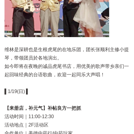
维林是深耕也是生根虎尾的在地乐团，团长张顺利主修小提
琴，带领团员於各地演出。
如今即将在夜晚的诚品虎尾书店，用优美的歌声带乡亲们一
起回味经典的台语歌曲，欢迎一起同乐大声唱！
▌1/19(日) ▌
【来册店，补元气】补帖良方一把抓
活动时间｜11:00-12:30
活动地点｜2F活动区
合作单位｜美德中药行/中药玩家