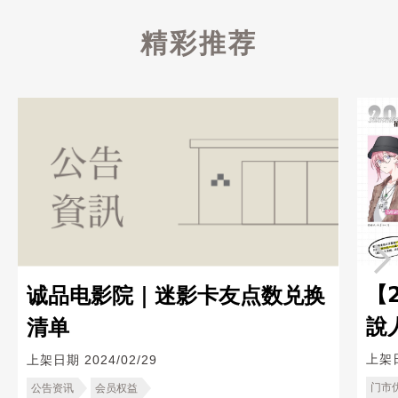
精彩推荐
【
诚品电影院｜迷影卡友点数兑换
說
清单
書
上架
上架日期
2024/02/29
门市
公告资讯
会员权益