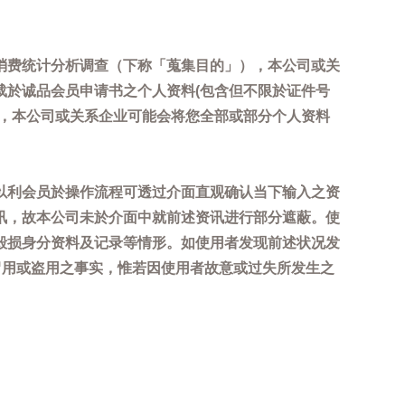
消费统计分析调查（下称「蒐集目的」），本公司或关
载於诚品会员申请书之个人资料(包含但不限於证件号
内，本公司或关系企业可能会将您全部或部分个人资料
以利会员於操作流程可透过介面直观确认当下输入之资
讯，故本公司未於介面中就前述资讯进行部分遮蔽。使
毁损身分资料及记录等情形。如使用者发现前述状况发
冒用或盗用之事实，惟若因使用者故意或过失所发生之