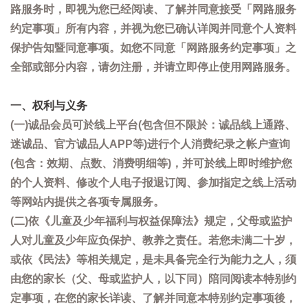
路服务时，即视为您已经阅读、了解并同意接受「网路服务
约定事项」所有内容，并视为您已确认详阅并同意个人资料
保护告知暨同意事项。如您不同意「网路服务约定事项」之
全部或部分内容，请勿注册，并请立即停止使用网路服务。
一、权利与义务
(一)诚品会员可於线上平台(包含但不限於：诚品线上通路、
迷诚品、官方诚品人APP等)进行个人消费纪录之帐户查询
(包含：效期、点数、消费明细等)，并可於线上即时维护您
的个人资料、修改个人电子报退订阅、参加指定之线上活动
等网站内提供之各项专属服务。
(二)依《儿童及少年福利与权益保障法》规定，父母或监护
人对儿童及少年应负保护、教养之责任。若您未满二十岁，
或依《民法》等相关规定，是未具备完全行为能力之人，须
由您的家长（父、母或监护人，以下同）陪同阅读本特别约
定事项，在您的家长详读、了解并同意本特别约定事项後，