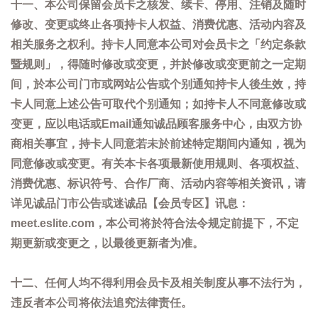
十一、本公司保留会员卡之核发、续卡、停用、注销及随时
修改、变更或终止各项持卡人权益、消费优惠、活动内容及
相关服务之权利。持卡人同意本公司对会员卡之「约定条款
暨规则」，得随时修改或变更，并於修改或变更前之一定期
间，於本公司门市或网站公告或个别通知持卡人後生效，持
卡人同意上述公告可取代个别通知；如持卡人不同意修改或
变更，应以电话或Email通知诚品顾客服务中心，由双方协
商相关事宜，持卡人同意若未於前述特定期间内通知，视为
同意修改或变更。有关本卡各项最新使用规则、各项权益、
消费优惠、标识符号、合作厂商、活动内容等相关资讯，请
详见诚品门市公告或迷诚品【会员专区】讯息：
meet.eslite.com，本公司将於符合法令规定前提下，不定
期更新或变更之，以最後更新者为准。
十二、任何人均不得利用会员卡及相关制度从事不法行为，
违反者本公司将依法追究法律责任。