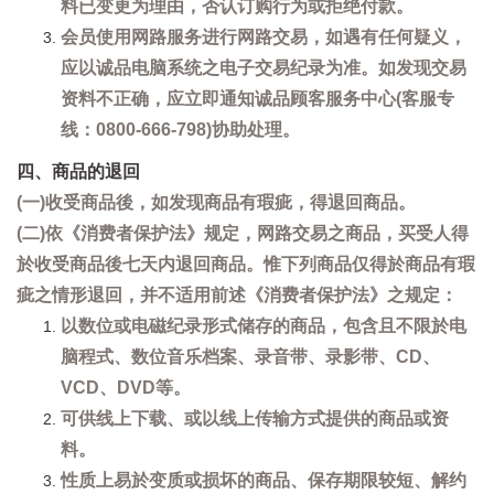
料已变更为理由，否认订购行为或拒绝付款。
会员使用网路服务进行网路交易，如遇有任何疑义，
应以诚品电脑系统之电子交易纪录为准。如发现交易
资料不正确，应立即通知诚品顾客服务中心(客服专
线：0800-666-798)协助处理。
四、商品的退回
(一)收受商品後，如发现商品有瑕疵，得退回商品。
(二)依《消费者保护法》规定，网路交易之商品，买受人得
於收受商品後七天内退回商品。惟下列商品仅得於商品有瑕
疵之情形退回，并不适用前述《消费者保护法》之规定：
以数位或电磁纪录形式储存的商品，包含且不限於电
脑程式、数位音乐档案、录音带、录影带、CD、
VCD、DVD等。
可供线上下载、或以线上传输方式提供的商品或资
料。
性质上易於变质或损坏的商品、保存期限较短、解约