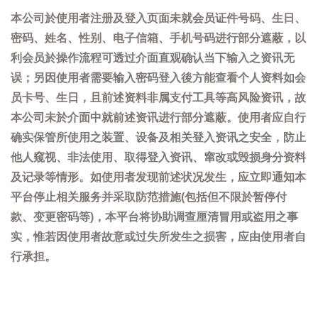
本公司於使用者注册及登入页面未就会员证件号码、生日、
密码、姓名、性别、电子信箱、手机号码进行部分遮蔽，以
利会员於操作流程可透过介面直观确认当下输入之资讯无
误；另因使用者需要输入密码登入後方能查看个人资料如会
员卡号、生日，且前述资料非属支付工具等高风险资讯，故
本公司未於介面中就前述资讯进行部分遮蔽。使用者应自行
确实保管所使用之装置、设备及相关登入资讯之安全，防止
他人窥视、非法使用、取得登入资讯、窜改或毁损身分资料
及记录等情形。如使用者发现前述状况发生，应立即通知本
平台停止相关服务并采取防范措施(包括但不限於暂停付
款、变更密码等)，本平台将协助调查厘清冒用或盗用之事
实，惟若因使用者故意或过失所发生之损害，应由使用者自
行承担。