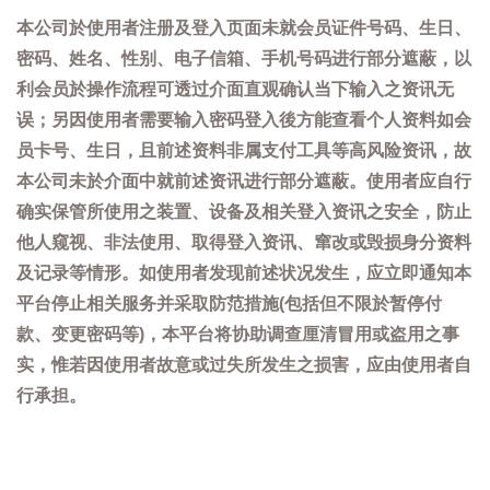
本公司於使用者注册及登入页面未就会员证件号码、生日、
密码、姓名、性别、电子信箱、手机号码进行部分遮蔽，以
利会员於操作流程可透过介面直观确认当下输入之资讯无
误；另因使用者需要输入密码登入後方能查看个人资料如会
员卡号、生日，且前述资料非属支付工具等高风险资讯，故
本公司未於介面中就前述资讯进行部分遮蔽。使用者应自行
确实保管所使用之装置、设备及相关登入资讯之安全，防止
他人窥视、非法使用、取得登入资讯、窜改或毁损身分资料
及记录等情形。如使用者发现前述状况发生，应立即通知本
平台停止相关服务并采取防范措施(包括但不限於暂停付
款、变更密码等)，本平台将协助调查厘清冒用或盗用之事
实，惟若因使用者故意或过失所发生之损害，应由使用者自
行承担。