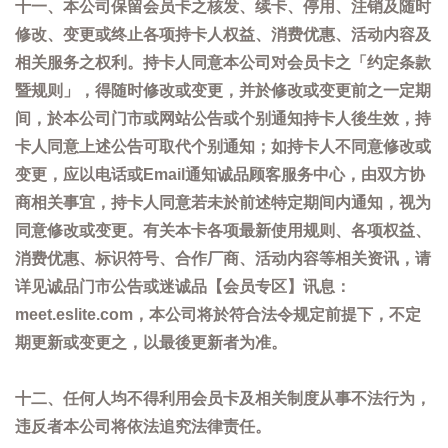
十一、本公司保留会员卡之核发、续卡、停用、注销及随时
修改、变更或终止各项持卡人权益、消费优惠、活动内容及
相关服务之权利。持卡人同意本公司对会员卡之「约定条款
暨规则」，得随时修改或变更，并於修改或变更前之一定期
间，於本公司门市或网站公告或个别通知持卡人後生效，持
卡人同意上述公告可取代个别通知；如持卡人不同意修改或
变更，应以电话或Email通知诚品顾客服务中心，由双方协
商相关事宜，持卡人同意若未於前述特定期间内通知，视为
同意修改或变更。有关本卡各项最新使用规则、各项权益、
消费优惠、标识符号、合作厂商、活动内容等相关资讯，请
详见诚品门市公告或迷诚品【会员专区】讯息：
meet.eslite.com，本公司将於符合法令规定前提下，不定
期更新或变更之，以最後更新者为准。
十二、任何人均不得利用会员卡及相关制度从事不法行为，
违反者本公司将依法追究法律责任。