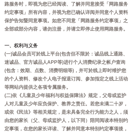
路服务时，即视为您已经阅读、了解并同意接受「网路服务
约定事项」所有内容，并视为您已确认详阅并同意个人资料
保护告知暨同意事项。如您不同意「网路服务约定事项」之
全部或部分内容，请勿注册，并请立即停止使用网路服务。
一、权利与义务
(一)诚品会员可於线上平台(包含但不限於：诚品线上通路、
迷诚品、官方诚品人APP等)进行个人消费纪录之帐户查询
(包含：效期、点数、消费明细等)，并可於线上即时维护您
的个人资料、修改个人电子报退订阅、参加指定之线上活动
等网站内提供之各项专属服务。
(二)依《儿童及少年福利与权益保障法》规定，父母或监护
人对儿童及少年应负保护、教养之责任。若您未满二十岁，
或依《民法》等相关规定，是未具备完全行为能力之人，须
由您的家长（父、母或监护人，以下同）陪同阅读本特别约
定事项，在您的家长详读、了解并同意本特别约定事项後，