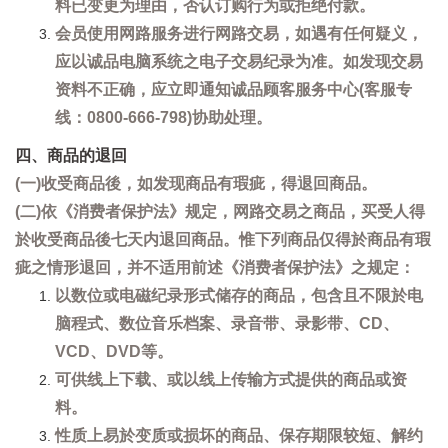
料已变更为理由，否认订购行为或拒绝付款。
会员使用网路服务进行网路交易，如遇有任何疑义，
应以诚品电脑系统之电子交易纪录为准。如发现交易
资料不正确，应立即通知诚品顾客服务中心(客服专
线：0800-666-798)协助处理。
四、商品的退回
(一)收受商品後，如发现商品有瑕疵，得退回商品。
(二)依《消费者保护法》规定，网路交易之商品，买受人得
於收受商品後七天内退回商品。惟下列商品仅得於商品有瑕
疵之情形退回，并不适用前述《消费者保护法》之规定：
以数位或电磁纪录形式储存的商品，包含且不限於电
脑程式、数位音乐档案、录音带、录影带、CD、
VCD、DVD等。
可供线上下载、或以线上传输方式提供的商品或资
料。
性质上易於变质或损坏的商品、保存期限较短、解约