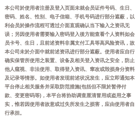
本公司於使用者注册及登入页面未就会员证件号码、生日、
密码、姓名、性别、电子信箱、手机号码进行部分遮蔽，以
利会员於操作流程可透过介面直观确认当下输入之资讯无
误；另因使用者需要输入密码登入後方能查看个人资料如会
员卡号、生日，且前述资料非属支付工具等高风险资讯，故
本公司未於介面中就前述资讯进行部分遮蔽。使用者应自行
确实保管所使用之装置、设备及相关登入资讯之安全，防止
他人窥视、非法使用、取得登入资讯、窜改或毁损身分资料
及记录等情形。如使用者发现前述状况发生，应立即通知本
平台停止相关服务并采取防范措施(包括但不限於暂停付
款、变更密码等)，本平台将协助调查厘清冒用或盗用之事
实，惟若因使用者故意或过失所发生之损害，应由使用者自
行承担。