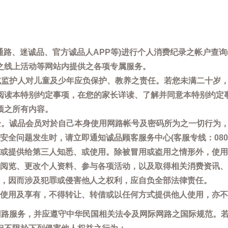
通路、迷诚品、官方诚品人APP等)进行个人消费纪录之帐户查
之线上活动等网站内提供之各项专属服务。
母或监护人对儿童及少年应负保护、教养之责任。若您未满二十岁
阅读本特别约定事项，在您的家长详读、了解并同意本特别约定
项之所有内容。
安全。诚品会员对於自己本身使用网路帐号及密码所为之一切行为
问题发生时，请立即通知诚品顾客服务中心(客服专线：0800-66
或提供给第三人知悉、或使用。除被冒用或盗用之情形外，使用
阅览、更改个人资料、参与各项活动，以及取得相关消费资讯、
，因而涉及犯罪或侵害他人之权利，应自负全部法律责任。
使用及享有，不得转让、转借或以任何方式提供他人使用，亦不
用网路服务，并应遵守中华民国相关法令及网际网路之国际规范。