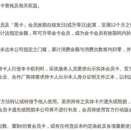
卡资格及相关权益。
员及「黑卡」会员效期自核发日(或升等日)起算，至满12个月之
计达指定金额，即可升等金卡会员，成为金卡会员有效期间内於
未达本公司指定之门槛，累计消费金额与消费次数将均归零，并
持卡人行使本卡权利时，应依服务人员要求出示实体会员卡、官
企业、合作厂商得要求持卡人出示本人身分证明文件正本，以利
任何方法转让或转借予他人使用。若所持有之实体卡片遗失或毁损
会员卡遗失或毁损本公司将不进行补发，会员得使用官方行动版
点数、重制/仿冒会员卡，或有任何违反本约定条款及各项最新使