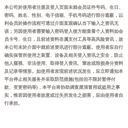
本公司於使用者注册及登入页面未就会员证件号码、生日、
密码、姓名、性别、电子信箱、手机号码进行部分遮蔽，以
利会员於操作流程可透过介面直观确认当下输入之资讯无
误；另因使用者需要输入密码登入後方能查看个人资料如会
员卡号、生日，且前述资料非属支付工具等高风险资讯，故
本公司未於介面中就前述资讯进行部分遮蔽。使用者应自行
确实保管所使用之装置、设备及相关登入资讯之安全，防止
他人窥视、非法使用、取得登入资讯、窜改或毁损身分资料
及记录等情形。如使用者发现前述状况发生，应立即通知本
平台停止相关服务并采取防范措施(包括但不限於暂停付
款、变更密码等)，本平台将协助调查厘清冒用或盗用之事
实，惟若因使用者故意或过失所发生之损害，应由使用者自
行承担。