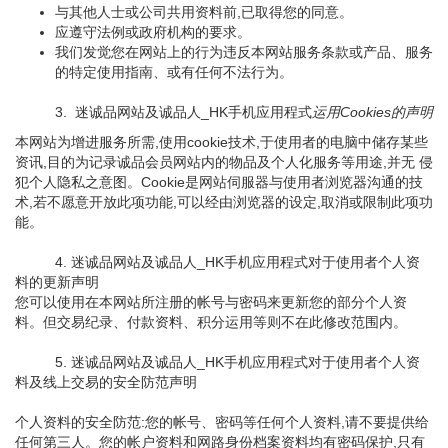
与其他人士或公司共用资料前,已取得您的同意。
应遵守法例或政府机构的要求。
我们发觉您在网站上的行为违反本网站服务条款或产品、服务
的特定使用指南、或有任何不法行为。
3. 迷诚品网站及诚品人_HK手机应用程式
运用Cookies的声明
本网站为增进服务所需,使用cookie技术,于使用者的电脑中储存某些
资讯,目的为记录诚品会员网站内的物品及个人化服务等用途,并无 侵
犯个人隐私之意图。Cookie是网站伺服器与使用者浏览器沟通的技
术,若不愿意开放此项功能,可以经由浏览器的设定,取消或限制此项功
能。
4. 迷诚品网站及诚品人_HK手机应用程式对于使用者个人资
料的更新声明
您可以使用在本网站所注册的帐号与密码来更新您的部分个人资
料。但交易纪录、付款资料、积分运用等则不在此修改范围内。
5. 迷诚品网站及诚品人_HK手机应用程式对于使用者个人资
料及线上交易的安全防范声明
个人资料的安全防范:您的帐号、密码等任何个人资料,请不要提供给
任何第三人。您的帐户资料和网路身份档案资料均有密码保护,只有