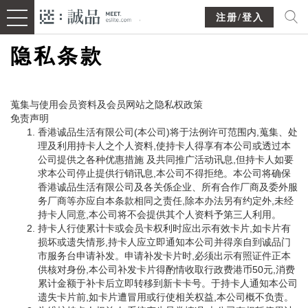
注册/登入
隐私条款
蒐集与使用会员资料及会员网站之隐私权政策
免责声明
香港诚品生活有限公司(本公司)将于法例许可范围内,蒐集、处
理及利用持卡人之个人资料,使持卡人得享有本公司或透过本
公司提供之各种优惠措施 及共同推广活动讯息,但持卡人如要
求本公司停止提供行销讯息,本公司不得拒绝。本公司将确保
香港诚品生活有限公司及各关係企业、所有合作厂商及委外服
务厂商等亦应自本条款相同之责任,除本办法另有约定外,未经
持卡人同意,本公司将不会提供其个人资料予第三人利用。
持卡人行使累计卡或会员卡权利时应出示有效卡片,如卡片有
损坏或遗失情形,持卡人应立即通知本公司并得亲自到诚品门
市服务台申请补发。申请补发卡片时,必须出示有照证件正本
供核对身份,本公司补发卡片得酌情收取行政费港币50元,消费
累计金额于补卡后立即转移到新卡卡号。于持卡人通知本公司
遗失卡片前,如卡片遭冒用或行使相关权益,本公司概不负责。