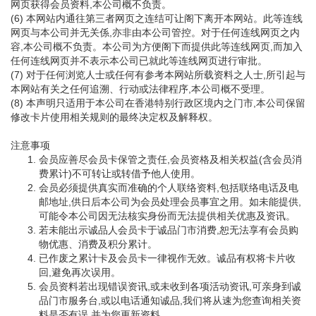
网页获得会员资料,本公司概不负责。
(6) 本网站内通往第三者网页之连结可让阁下离开本网站。此等连线
网页与本公司并无关係,亦非由本公司管控。对于任何连线网页之内
容,本公司概不负责。本公司为方便阁下而提供此等连线网页,而加入
任何连线网页并不表示本公司已就此等连线网页进行审批。
(7) 对于任何浏览人士或任何有参考本网站所载资料之人士,所引起与
本网站有关之任何追溯、行动或法律程序,本公司概不受理。
(8) 本声明只适用于本公司在香港特别行政区境内之门市,本公司保留
修改卡片使用相关规则的最终决定权及解释权。
注意事项
会员应善尽会员卡保管之责任,会员资格及相关权益(含会员消
费累计)不可转让或转借予他人使用。
会员必须提供真实而准确的个人联络资料,包括联络电话及电
邮地址,供日后本公司为会员处理会员事宜之用。如未能提供,
可能令本公司因无法核实身份而无法提供相关优惠及资讯。
若未能出示诚品人会员卡于诚品门市消费,恕无法享有会员购
物优惠、消费及积分累计。
已作废之累计卡及会员卡一律视作无效。诚品有权将卡片收
回,避免再次误用。
会员资料若出现错误资讯,或未收到各项活动资讯,可亲身到诚
品门市服务台,或以电话通知诚品,我们将从速为您查询相关资
料是否有误,并为您更新资料。