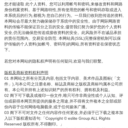
您才能读取 此个人资料。您可以利用帐号和密码,来修改资料和网路
身份档案资料。基于网路特性,所有使用您的帐号和密码存取或进入
本系统后的行为,都视为 您自己的行为。一旦我们收到您传送的资料,
本网站会尽最大努力确保储存于系统中的安全性。由于网际网路资
料的传输不能保证百分之百的安全,儘管我们努力保护您的个人资料
安全,仍无法确保您传送或接收资料的安全。此风险并不在诚品承担
的责任范围内。交易安全防范: 本网站具(SSL)完整保密机制可以保
护传输的个人资料(如帐号、密码等)的网站,所有资料皆在保密状态
下。
若您对本网站的隐私权声明有任何疑问,欢迎与我们联繫。
版权及商标资料权利声明
01 本网站之所有分页及内容,包括文字内容、美术作品及图标(「文
件」),与本公司之注册名称、标誌及商标之版权及商标均属本公司所
有。本公司并持有上述知识财产的所有权利、拥有权及利益。
02 阁下可下载及或複印一份文件,唯只可作非商业性或个人认知、评
估或获得本网页所提供的服务之用途,并不得将文件複本之全部或部
份内容于任何网络电脑载录,或于任何媒体广播。
03 阁下不可对文件之任何内容作任何更改,并必须于已下载之複本加
入以下版权通知语句:「Copyright © eslite Group ALL Rights
Reserved 版权所有,不得翻印。」