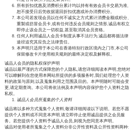
所有折扣优惠及消费积分累计均以持有有效会员卡交易为准,
恕不接受日后凭收据退回折扣优惠或补办消费积分。
本公司若发现会员以任何不诚实之方式累计消费金额或积分、
重製或彷冒会员卡,或有任何违反会员规则之情形,诚品有权立
即停止该会员之一切权益,甚至取消其会员资格。
任何人利用诚品人会员卡制度从事不法行为,诚品都将循法律
途径追究其应负之法律责任。
本声明只适用于本公司在香港特别行政区境内之门市,本公司
保留修改卡片使用相关规则的最终决定权及解释权。
诚品人会员的隐私权保护声明
诚品以最严谨的方式保障您的个人隐私,请您详细阅读本声明,您绝对
可以瞭解到在您使用本网站所提供的多项服务时,我们处理您个人资
料的政策与原则,以及蒐集利用之范围及目的。本声明随时可能会变
更,请定期查询。本公司将依法例及本声明内容保护您个人资料之隐
私权。
诚品人会员所蒐集的个人资料
诚品将以多种方式蒐集个人资料,敬请详细阅读以下说明。若您不愿
提供个人资料或不同意本声明,请立即停止使用诚品提供之会员服
务。若您提供个人资料予诚品人会员,则视为您同意本声明。
诚品对使用者所蒐集之个人资料分非公开性资料及公开性资料两种: