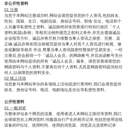
非公开性资料
01 注册
当您于本网站注册成功时,网站会请您提供您的个人资讯,包括姓名、
性别、国籍、生日、电邮信箱、身份证号码、联络 住址、电话和个
人兴趣等私密性之资料。诚品除绝对依照香港行特别行政区「个人
资料(私隐)条例」等相关法例所规范之权利义务外,并完全遵循诚品
企业指导方针。诚品亦将尽努力维繫当事人资讯之保密、完整、及
正确,诚品亦将依照法例规范提供当事人对其个人资讯进行检视、修
改或删除等相关 作业,尊重当事人资讯隐密性暨保护交易安全。一经
注册后,您会获得一个「诚品人会员」的网路帐号,并且由该帐号充分
使用由本网站提供的所有「诚品人会员」服务。请您安善保密您的
网路密码与个人资料,不要将任何个人资料,尤其是网路密码提供给任
何人,以保障您的资料安全。
02 线上活动
当您参与本网站举办的各项线上活动或进行查询时,我们会请您提供
姓名、身份证号码、电话、电邮地址及住址等私密性资料。
公开性资料
01 一般浏览
为整体评估各个网页的流量、使用者进入本网站之路径等资料,我们
会保留您在上网浏览时,伺服器自行产生的相关记录,包括您使用连线
设备的IP位址、使用时间、使用的浏览器、浏览及点选资料记录