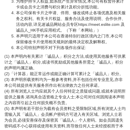
为维护持卡人权益,如系统产生异常情况,本公司有权暂停累计
卡或会员卡之消费与积分累计及积分折抵功能。
本公司保有卡片之申请、停用、修改或终止各项优惠及相关服
务之权利。有关卡片权益、服务办法及使用说明、合作伙伴、
活动内容,详见迷诚品网站会员专区https://meet.eslite.com 及
诚品人_HK手机应用程式。（下称「本网站」）
本声明只适用于本公司在香港特别行政区境内之门市,本公司
保留修改卡片使用相关规则的最终决定权及解释权。
本公司特别声明不对下列各项作出保证:
(1) 本声明内有关累计「诚品人」积分之方法,或使用其他服务可供累
计之「诚品人」积分,或读书奖励或其他服务所需之「诚品人」积分
的声明均属正确。
(2)「计算器」能正常运作或能正确计算可累计之「诚品人」积分。
(3) 本声明所载资料均为一般参考资料,并不包括任何专业意见,亦非
本公司就提供有关服务所作出有法律效力之任何承诺。
(4) 所有浏览人士均应就其个人任何特定之质疑或问题,或就本说明所
提供之服务,谘询具合适资格之专业人士;本公司对任何因阅读本声明
之内容而引起之任何损失概不负责。
(5) 本声明有若干部分为载有会员资料之受限制区域,所有浏览人士均
需输入其「诚品人」会员帐户密码方可进入有关区域。浏览人士若
为会员,必须安善保存及保密其「诚品人」个人密码。如会员因遗失
密码或不小心获得或使用有关资料,而导致任何人士未经授权而于本