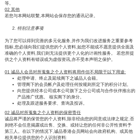
等。
02 其他
若您与本网站联繫,本网站会保存您的通讯记录。
2.
特别注意事项
为了您可以得到完善的多元化服务,并作为我们改进服务之重要参考
指标,您必须向我们提供您的个人资料,如您不能或不愿意提供全面及
准确的个人资料,我们则无法提供更个人化的计画性服务。 若您所提
供之个人资料有错误或为虚假资讯,亦不受本声明之保护。
01 诚品人会员对所蒐集之个人资料将用作但不局限于以下用途:
处理申请、终止及延续阁下之诚品人会籍。
管理阁下的会员帐户及处理任何按规则所定下的积分计划。
向您提供经本公司或本公司旗下之分公司或与合作伙伴推出的
产品推广优惠。 核实阁下的身分。
处理及跟进服务要求、查询及投诉。
02 诚品对所蒐集之个人资料的保密责任
诚品将严谨的保管您的个人资料,除非经由您的同意或法律之规定,否
则绝不会任意揭露或出售、交换、或转让您的任何非公开性资料予
第三人。在以下的情况下,诚品香港会员网站会向政府机构、或其他
相关单位提供您的个人识别资料: