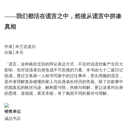
——
我们都活在谎言之中，然後从谎言中拼凑
真相
作者│米兰达道尔
出版│木马
「谎言」这种曲折迂回的辩证表达方式，不仅对说谎对象产生巨大
影响，也对说谎者自身造成不可忽视的力量。本书由七十二篇日记
组成，透过主角第一人称书写家中的过往事件，里头埋藏的谎言，
是作者理解复杂难懂的家人与自身成长经历的凭藉。除了在叙事中
挖掘真实的蛛丝马迹，解构爱与恨，伤痛与和解，更让读者对自身
的思维、道德观，甚至本能，有了截然不同的看待与理解。
销售单位
诚品书店