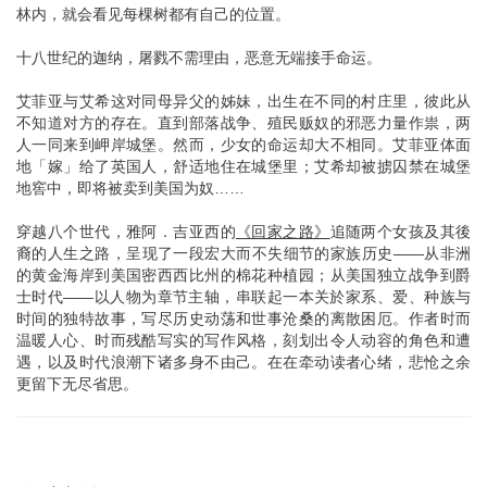
林内，就会看见每棵树都有自己的位置。
十八世纪的迦纳，屠戮不需理由，恶意无端接手命运。
艾菲亚与艾希这对同母异父的姊妹，出生在不同的村庄里，彼此从
不知道对方的存在。直到部落战争、殖民贩奴的邪恶力量作祟，两
人一同来到岬岸城堡。然而，少女的命运却大不相同。艾菲亚体面
地「嫁」给了英国人，舒适地住在城堡里；艾希却被掳囚禁在城堡
地窖中，即将被卖到美国为奴……
穿越八个世代，雅阿．吉亚西的
《回家之路》
追随两个女孩及其後
裔的人生之路，呈现了一段宏大而不失细节的家族历史——从非洲
的黄金海岸到美国密西西比州的棉花种植园；从美国独立战争到爵
士时代——以人物为章节主轴，串联起一本关於家系、爱、种族与
时间的独特故事，写尽历史动荡和世事沧桑的离散困厄。作者时而
温暖人心、时而残酷写实的写作风格，刻划出令人动容的角色和遭
遇，以及时代浪潮下诸多身不由己。在在牵动读者心绪，悲怆之余
更留下无尽省思。