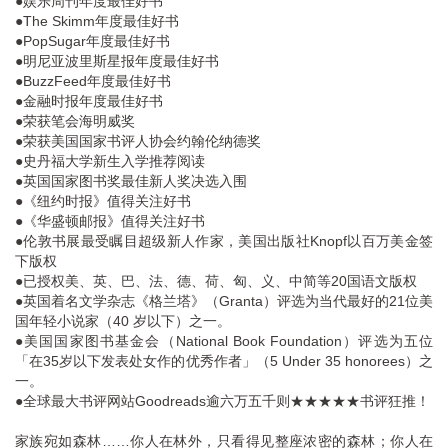
●娱乐周刊年度最佳好书
●The Skimm年度最佳好书
●PopSugar年度最佳好书
●明尼亚波里斯星报年度最佳好书
●BuzzFeed年度最佳好书
●金融时报年度最佳好书
●荣获笔会海明威奖
●荣获美国国家书评人协会约翰伦纳德奖
●史丹福大学新生入学推荐阅读
●英国国家图书奖最佳新人奖决选入围
●《纽约时报》值得关注好书
●《华盛顿邮报》值得关注好书
●伦敦书展最受瞩目超级新人作家，美国出版社Knopf以百万美金签
下版权
●已授权美、英、巴、法、德、荷、匈、义、中简等20国语文版权
●英国着名文学杂志《格兰塔》（Granta）评选为当代最好的21位美
国年轻小说家（40 岁以下）之一。
●美国国家图书基金会（National Book Foundation）评选为五位
「在35岁以下发表处女作的优秀作者」（5 Under 35 honorees）之
一。
●全球最大书评网站Goodreads逾六万五千则★★★★★书评狂推！
家族宛如森林……你人在林外，只看得见整座浓密的森林；你人在