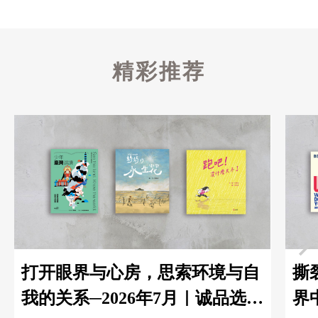
精彩推荐
打开眼界与心房，思索环境与自
撕
我的关系─2026年7月｜诚品选书
界