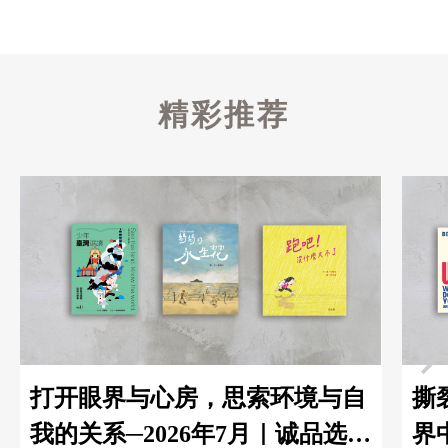
精彩推荐
打开眼界与心房，思索环境与自
撕
我的关系─2026年7月｜诚品选书
界