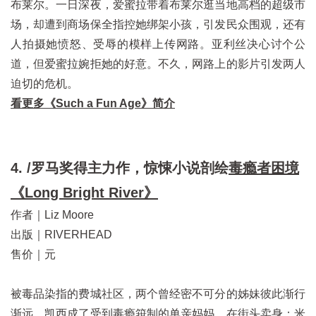
布莱尔。一日深夜，爱蜜拉带着布莱尔逛当地高档的超级市
场，却遭到商场保全指控她绑架小孩，引发民众围观，还有
人拍摄她愤怒、受辱的模样上传网路。亚利丝决心讨个公
道，但爱蜜拉婉拒她的好意。不久，网路上的影片引发两人
迫切的危机。
看更多《Such a Fun Age》简介
4. /罗马奖得主力作，惊悚小说剖绘
毒瘾者困境
《Long Bright River》
作者｜Liz Moore
出版｜RIVERHEAD
售价｜元
被毒品染指的费城社区，两个曾经密不可分的姊妹彼此渐行
渐远，凯西成了受到毒瘾箝制的单亲妈妈，在街头卖身；米