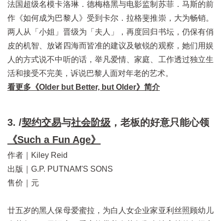
法国超级名模卡洛琳．德梅格黑与电影监制苏菲．马斯的前
作《如何成为巴黎人》受到卡尔．拉格斐推崇，大为畅销。
两人从「小姐」晋级为「夫人」，再度回归书坛，仍保有俏
皮的机智、放诸四海而皆准的建议及敏锐的观察，她们用娱
人的方式说不中听的话，举凡爱情、家庭、工作透过独立生
活和接受不完美，诉说巴黎人面对年老的艺术。
看更多《Older but Better, but Older》简介
3. /
契约交易
与
社会阶级
，老板的好意只能心领
《Such a Fun Age》
作者｜Kiley Reid
出版｜G.P. PUTNAM'S SONS
售价｜元
廿五岁的黑人保母爱蜜拉，为白人女企业家亚利丝照顾幼儿