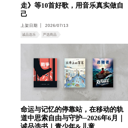
走》等10首好歌，用音乐真实做自
己
上架日期
2026/07/13
诚品选乐
严选商品
命运与记忆的停靠站，在移动的轨
道中思索自由与守护─2026年6月｜
诚品选书｜青少年&儿童