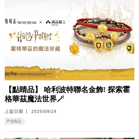
【點睛品】 哈利波特聯名金飾! 探索霍
格華茲魔法世界🪄
上架日期
2025/09/24
严选商品