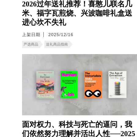
2026过年送礼推荐！喜憨儿联名几
米、福字瓦煎烧、兴波咖啡礼盒送
进心坎不失礼
上架日期
2025/12/16
严选商品
送礼商品指南
面对权力、科技与死亡的逼问，我
们依然努力理解并活出人性──2025