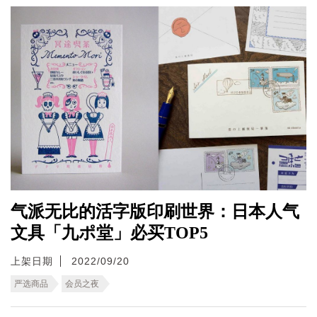
气派无比的活字版印刷世界：日本人气
文具「九ポ堂」必买TOP5
上架日期
2022/09/20
严选商品
会员之夜