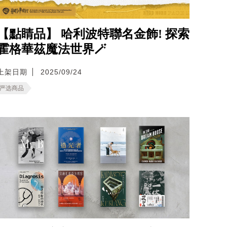
【點睛品】 哈利波特聯名金飾! 探索
霍格華茲魔法世界🪄
上架日期
2025/09/24
严选商品