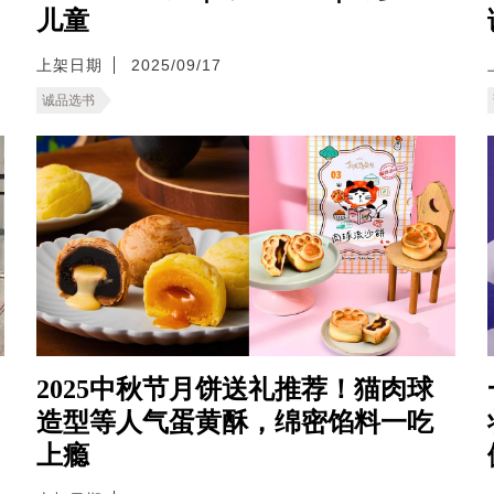
儿童
上架日期
2025/09/17
诚品选书
2025中秋节月饼送礼推荐！猫肉球
造型等人气蛋黄酥，绵密馅料一吃
上瘾