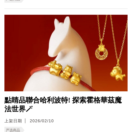
點睛品聯合哈利波特! 探索霍格華茲魔
法世界🪄
上架日期
2026/02/10
严选商品