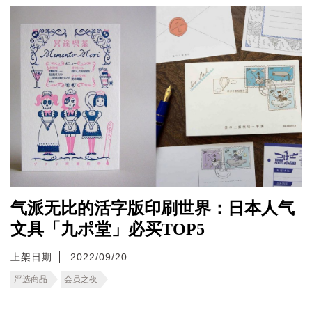
气派无比的活字版印刷世界：日本人气
文具「九ポ堂」必买TOP5
上架日期
2022/09/20
严选商品
会员之夜