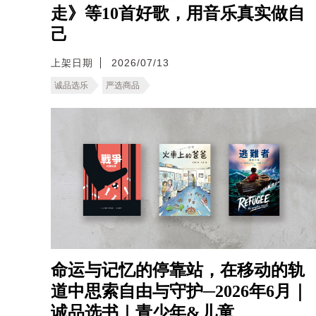
走》等10首好歌，用音乐真实做自
己
上架日期
2026/07/13
诚品选乐
严选商品
命运与记忆的停靠站，在移动的轨
道中思索自由与守护─2026年6月｜
诚品选书｜青少年&儿童