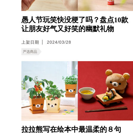
愚人节玩笑快没梗了吗？盘点10款
让朋友好气又好笑的幽默礼物
上架日期
2024/03/28
严选商品
拉拉熊写在绘本中最温柔的８句