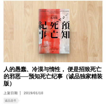
人的愚蠢、冷漠与惰性， 便是招致死亡
的邪恶──预知死亡纪事（诚品独家精装
版）
上架日期
2019/01/10
诚品选书