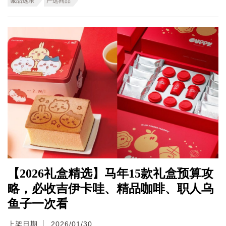
诚品选乐
严选商品
【2026礼盒精选】马年15款礼盒预算攻
略，必收吉伊卡哇、精品咖啡、职人乌
鱼子一次看
上架日期
2026/01/30