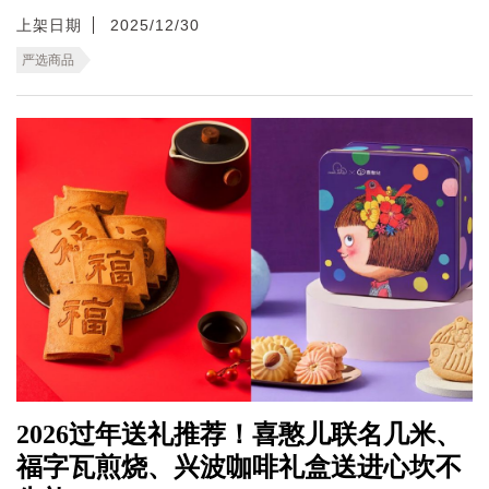
上架日期
2025/12/30
严选商品
2026过年送礼推荐！喜憨儿联名几米、
福字瓦煎烧、兴波咖啡礼盒送进心坎不