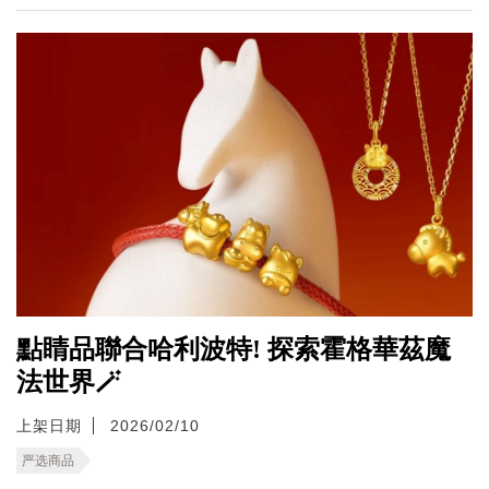
點睛品聯合哈利波特! 探索霍格華茲魔
法世界🪄
上架日期
2026/02/10
严选商品