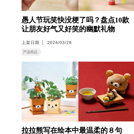
愚人节玩笑快没梗了吗？盘点10款
让朋友好气又好笑的幽默礼物
上架日期
2024/03/28
严选商品
拉拉熊写在绘本中最温柔的８句