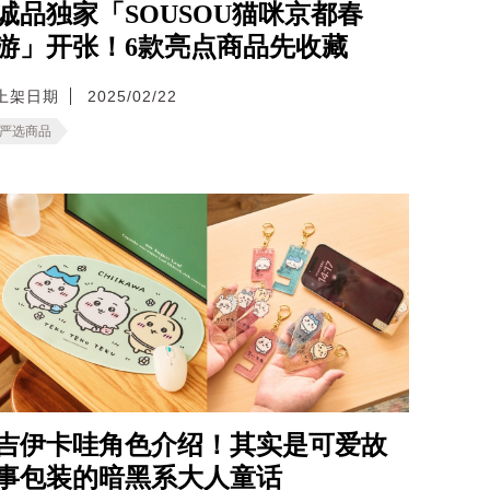
诚品独家「SOUSOU猫咪京都春
游」开张！6款亮点商品先收藏
上架日期
2025/02/22
严选商品
吉伊卡哇角色介绍！其实是可爱故
事包装的暗黑系大人童话