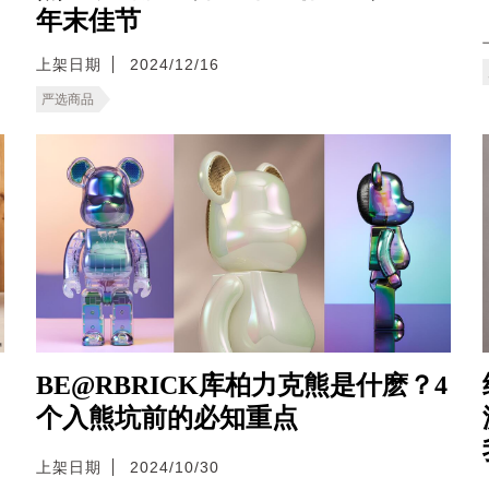
年末佳节
上架日期
2024/12/16
严选商品
BE@RBRICK库柏力克熊是什麽？4
个入熊坑前的必知重点
上架日期
2024/10/30