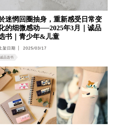
於迷惘回圈抽身，重新感受日常变
化的细微感动──2025年3月｜诚品
选书｜青少年&儿童
上架日期
2025/03/17
诚品选书