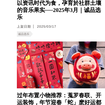
以资讯时代为食，孕育於社群土壤
的音乐果实──2025年3月｜诚品选
乐
上架日期
2025/03/17
诚品选乐
过年布置小物推荐：蒐罗春联、开
运装饰，年节迎春「蛇」麽好运都