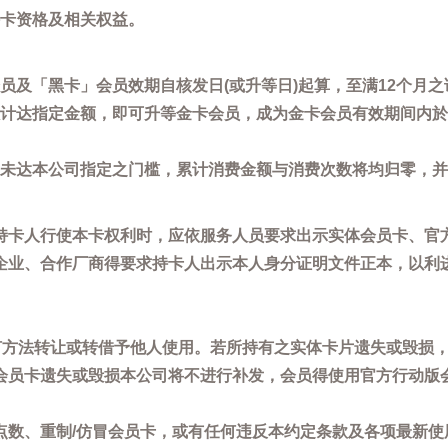
卡资格及相关权益。
员及「黑卡」会员效期自核发日(或升等日)起算，至满12个月之
计达指定金额，即可升等金卡会员，成为金卡会员有效期间内於
未达本公司指定之门槛，累计消费金额与消费次数将均归零，并
持卡人行使本卡权利时，应依服务人员要求出示实体会员卡、官
企业、合作厂商得要求持卡人出示本人身分证明文件正本，以利
任何方法转让或转借予他人使用。若所持有之实体卡片遗失或毁损
会员卡遗失或毁损本公司将不进行补发，会员得使用官方行动版
点数、重制/仿冒会员卡，或有任何违反本约定条款及各项最新使