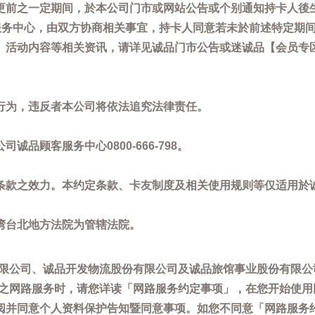
更前之一定期间，於本公司门市或网站公告或个别通知持卡人後
客服务中心，由双方协商相关事宜，持卡人同意若未於前述特定期
动内容等相关资讯，请详见诚品门市公告或迷诚品【会员专区】讯息：
。
行为，违反者本公司将依法追究法律责任。
品顾客服务中心0800-666-798。
条款之效力。本约定条款、卡友制度及相关使用规则等仅适用於
湾台北地方法院为管辖法院。
限公司、诚品开发物流股份有限公司及诚品旅馆事业股份有限公
供之网路服务时，请您详读「网路服务约定事项」，在您开始使
阅并同意个人资料保护告知暨同意事项。如您不同意「网路服务