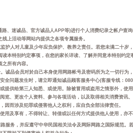
通路、迷诚品、官方诚品人APP等)进行个人消费纪录之帐户查
之线上活动等网站内提供之各项专属服务。
母或监护人对儿童及少年应负保护、教养之责任。若您未满二十岁
阅读本特别约定事项，在您的家长详读、了解并同意本特别约定
项之所有内容。
安全。诚品会员对於自己本身使用网路帐号及密码所为之一切行为
问题发生时，请立即通知诚品顾客服务中心(客服专线：0800-66
或提供给第三人知悉、或使用。除被冒用或盗用之情形外，使用
阅览、更改个人资料、参与各项活动，以及取得相关消费资讯、
，因而涉及犯罪或侵害他人之权利，应自负全部法律责任。
使用及享有，不得转让、转借或以任何方式提供他人使用，亦不
用网路服务，并应遵守中华民国相关法令及网际网路之国际规范。