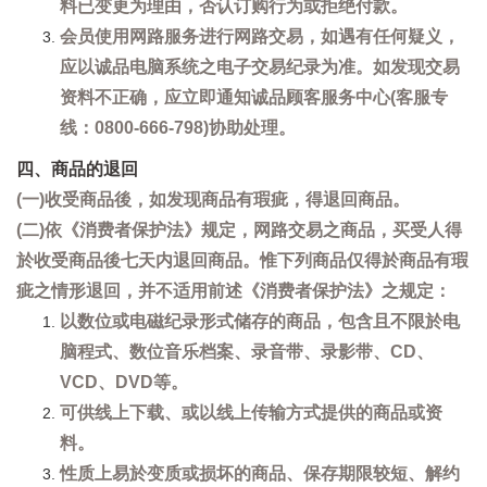
料已变更为理由，否认订购行为或拒绝付款。
会员使用网路服务进行网路交易，如遇有任何疑义，
应以诚品电脑系统之电子交易纪录为准。如发现交易
资料不正确，应立即通知诚品顾客服务中心(客服专
线：0800-666-798)协助处理。
四、商品的退回
(一)收受商品後，如发现商品有瑕疵，得退回商品。
(二)依《消费者保护法》规定，网路交易之商品，买受人得
於收受商品後七天内退回商品。惟下列商品仅得於商品有瑕
疵之情形退回，并不适用前述《消费者保护法》之规定：
以数位或电磁纪录形式储存的商品，包含且不限於电
脑程式、数位音乐档案、录音带、录影带、CD、
VCD、DVD等。
可供线上下载、或以线上传输方式提供的商品或资
料。
性质上易於变质或损坏的商品、保存期限较短、解约