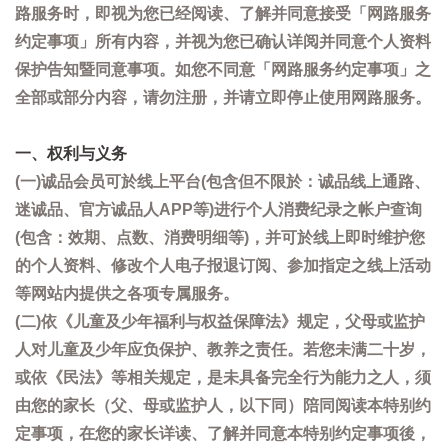
路服务时，即视为您已经阅读、了解并同意接受「网路服务
约定事项」所有内容，并视为您已确认详阅并同意个人资料
保护告知暨同意事项。如您不同意「网路服务约定事项」之
全部或部分内容，请勿注册，并请立即停止使用网路服务。
一、权利与义务
(一)诚品会员可於线上平台(包含但不限於：诚品线上通路、
迷诚品、官方诚品人APP等)进行个人消费纪录之帐户查询
(包含：效期、点数、消费明细等)，并可於线上即时维护您
的个人资料、修改个人电子报退订阅、参加指定之线上活动
等网站内提供之各项专属服务。
(二)依《儿童及少年福利与权益保障法》规定，父母或监护
人对儿童及少年应负保护、教养之责任。若您未满二十岁，
或依《民法》等相关规定，是未具备完全行为能力之人，须
由您的家长（父、母或监护人，以下同）陪同阅读本特别约
定事项，在您的家长详读、了解并同意本特别约定事项後，