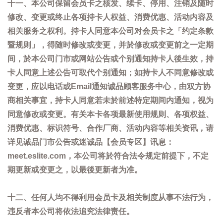
十一、本公司保留会员卡之核发、续卡、停用、注销及随时
修改、变更或终止各项持卡人权益、消费优惠、活动内容及
相关服务之权利。持卡人同意本公司对会员卡之「约定条款
暨规则」，得随时修改或变更，并於修改或变更前之一定期
间，於本公司门市或网站公告或个别通知持卡人後生效，持
卡人同意上述公告可取代个别通知；如持卡人不同意修改或
变更，应以电话或Email通知诚品顾客服务中心，由双方协
商相关事宜，持卡人同意若未於前述特定期间内通知，视为
同意修改或变更。有关本卡各项最新使用规则、各项权益、
消费优惠、标识符号、合作厂商、活动内容等相关资讯，请
详见诚品门市公告或迷诚品【会员专区】讯息：
meet.eslite.com，本公司将於符合法令规定前提下，不定
期更新或变更之，以最後更新者为准。
十二、任何人均不得利用会员卡及相关制度从事不法行为，
违反者本公司将依法追究法律责任。